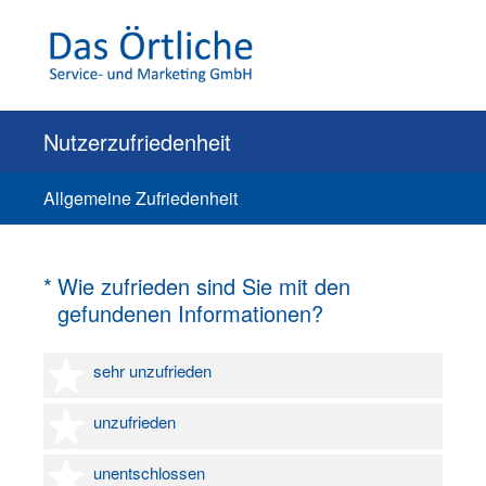
Nutzerzufriedenheit
Allgemeine Zufriedenheit
(Erforderlich.)
*
Wie zufrieden sind Sie mit den
gefundenen Informationen?
1 Stern
sehr unzufrieden
2 Sterne
unzufrieden
3 Sterne
unentschlossen