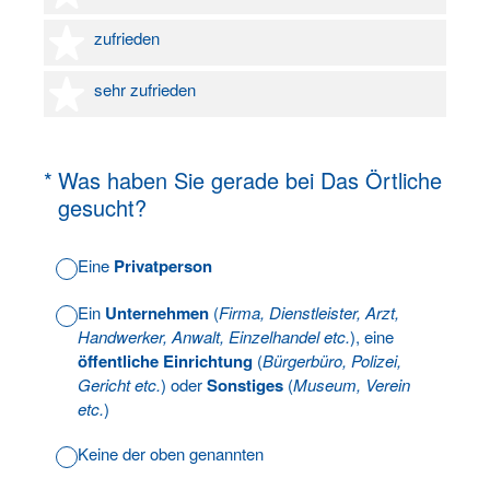
4 Sterne
zufrieden
5 Sterne
sehr zufrieden
(Erforderlich.)
*
Was haben Sie gerade bei Das Örtliche
gesucht?
Eine
Privatperson
Ein
Unternehmen
(
Firma, Dienstleister, Arzt,
Handwerker, Anwalt, Einzelhandel etc.
), eine
öffentliche Einrichtung
(
Bürgerbüro, Polizei,
Gericht etc.
) oder
Sonstiges
(
Museum, Verein
etc.
)
Keine der oben genannten