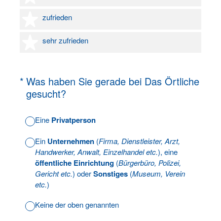
4 Sterne
zufrieden
5 Sterne
sehr zufrieden
(Erforderlich.)
*
Was haben Sie gerade bei Das Örtliche
gesucht?
Eine
Privatperson
Ein
Unternehmen
(
Firma, Dienstleister, Arzt,
Handwerker, Anwalt, Einzelhandel etc.
), eine
öffentliche Einrichtung
(
Bürgerbüro, Polizei,
Gericht etc.
) oder
Sonstiges
(
Museum, Verein
etc.
)
Keine der oben genannten