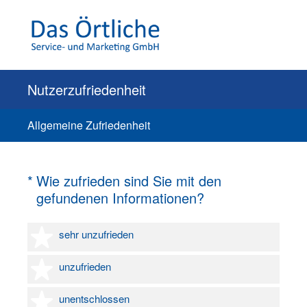
Nutzerzufriedenheit
Allgemeine Zufriedenheit
(Erforderlich.)
*
Wie zufrieden sind Sie mit den
gefundenen Informationen?
1 Stern
sehr unzufrieden
2 Sterne
unzufrieden
3 Sterne
unentschlossen