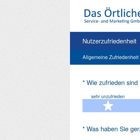
Zum
Inhalt
springen
Nutzerzufriedenheit
Allgemeine Zufriedenheit
(Erforderlich.)
*
Wie zufrieden sind
sehr unzufrieden
1 Ste
(Erforderlich.)
*
Was haben Sie ger