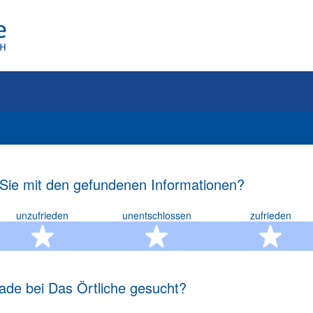
 Sie mit den gefundenen Informationen?
unzufrieden
unentschlossen
zufrieden
rn
2 Sterne
3 Sterne
4 S
ade bei Das Örtliche gesucht?