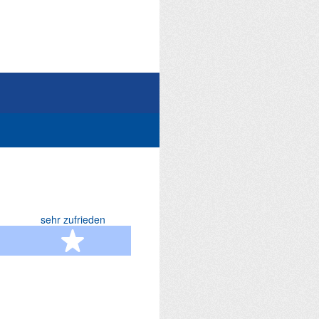
sehr zufrieden
terne
5 Sterne