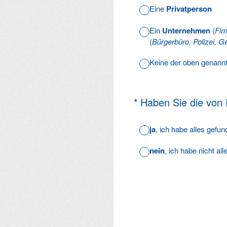
Eine
Privatperson
Ein
Unternehmen
(
Fir
(
Bürgerbüro, Polizei, Ge
Keine der oben genann
(Erforderlich.)
*
Haben Sie die von
ja
, ich habe alles gefu
nein
, ich habe nicht al