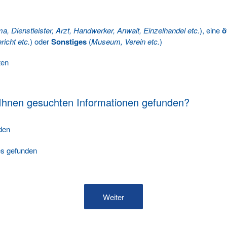
ma, Dienstleister, Arzt, Handwerker, Anwalt, Einzelhandel etc.
), eine
ö
richt etc.
) oder
Sonstiges
(
Museum, Verein etc.
)
ten
 Ihnen gesuchten Informationen gefunden?
nden
les gefunden
Weiter