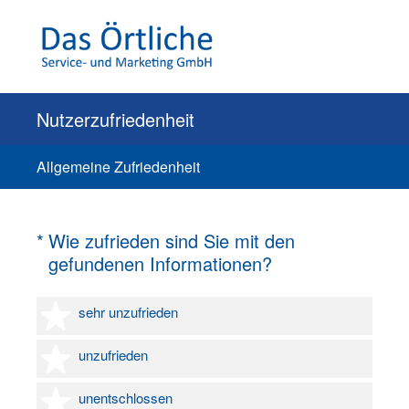
Nutzerzufriedenheit
Allgemeine Zufriedenheit
(Erforderlich.)
*
Wie zufrieden sind Sie mit den
gefundenen Informationen?
1 Stern
sehr unzufrieden
2 Sterne
unzufrieden
3 Sterne
unentschlossen