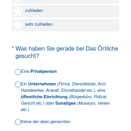
4 Sterne
zufrieden
5 Sterne
sehr zufrieden
(Erforderlich.)
*
Was haben Sie gerade bei Das Örtliche
gesucht?
Eine
Privatperson
Ein
Unternehmen
(
Firma, Dienstleister, Arzt,
Handwerker, Anwalt, Einzelhandel etc.
), eine
öffentliche Einrichtung
(
Bürgerbüro, Polizei,
Gericht etc.
) oder
Sonstiges
(
Museum, Verein
etc.
)
Keine der oben genannten