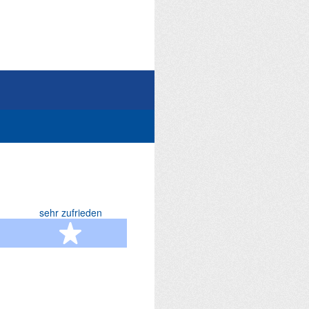
sehr zufrieden
terne
5 Sterne