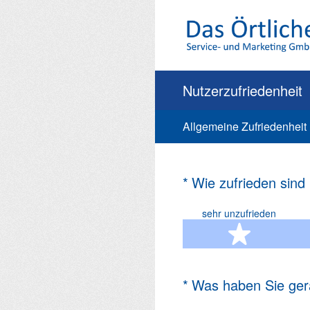
Zum
Inhalt
springen
Nutzerzufriedenheit
Allgemeine Zufriedenheit
(Erforderlich.)
*
Wie zufrieden sind
sehr unzufrieden
1 Ste
(Erforderlich.)
*
Was haben Sie ger