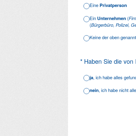
Eine
Privatperson
Ein
Unternehmen
(
Fir
(
Bürgerbüro, Polizei, Ge
Keine der oben genann
(Erforderlich.)
*
Haben Sie die von
ja
, ich habe alles gefu
nein
, ich habe nicht al