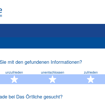
 Sie mit den gefundenen Informationen?
unzufrieden
unentschlossen
zufrieden
rn
2 Sterne
3 Sterne
4 S
ade bei Das Örtliche gesucht?