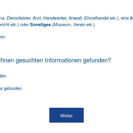
ma, Dienstleister, Arzt, Handwerker, Anwalt, Einzelhandel etc.
), eine
ö
richt etc.
) oder
Sonstiges
(
Museum, Verein etc.
)
ten
 Ihnen gesuchten Informationen gefunden?
nden
les gefunden
Weiter