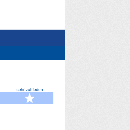
sehr zufrieden
terne
5 Sterne