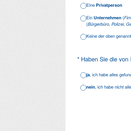
Eine
Privatperson
Ein
Unternehmen
(
Fir
(
Bürgerbüro, Polizei, Ge
Keine der oben genann
(Erforderlich.)
*
Haben Sie die von
ja
, ich habe alles gefu
nein
, ich habe nicht al