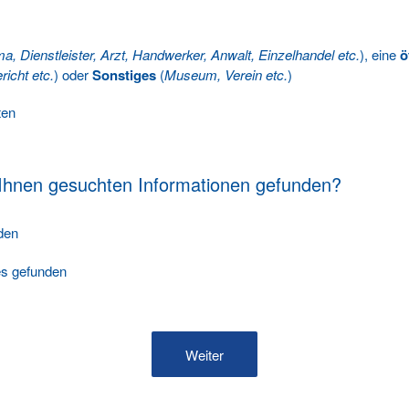
ma, Dienstleister, Arzt, Handwerker, Anwalt, Einzelhandel etc.
), eine
ö
richt etc.
) oder
Sonstiges
(
Museum, Verein etc.
)
ten
 Ihnen gesuchten Informationen gefunden?
nden
les gefunden
Weiter