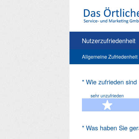
Zum
Inhalt
springen
Nutzerzufriedenheit
Allgemeine Zufriedenheit
(Erforderlich.)
*
Wie zufrieden sind
sehr unzufrieden
1 Ste
(Erforderlich.)
*
Was haben Sie ger