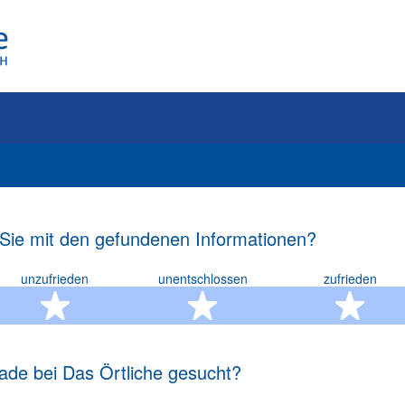
 Sie mit den gefundenen Informationen?
unzufrieden
unentschlossen
zufrieden
rn
2 Sterne
3 Sterne
4 S
ade bei Das Örtliche gesucht?