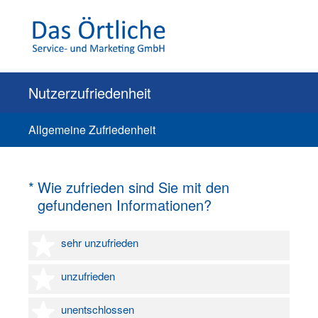
Nutzerzufriedenheit
Allgemeine Zufriedenheit
(Erforderlich.)
*
Wie zufrieden sind Sie mit den
gefundenen Informationen?
1 Stern
sehr unzufrieden
2 Sterne
unzufrieden
3 Sterne
unentschlossen