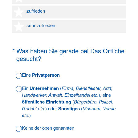
4 Sterne
zufrieden
5 Sterne
sehr zufrieden
(Erforderlich.)
*
Was haben Sie gerade bei Das Örtliche
gesucht?
Eine
Privatperson
Ein
Unternehmen
(
Firma, Dienstleister, Arzt,
Handwerker, Anwalt, Einzelhandel etc.
), eine
öffentliche Einrichtung
(
Bürgerbüro, Polizei,
Gericht etc.
) oder
Sonstiges
(
Museum, Verein
etc.
)
Keine der oben genannten