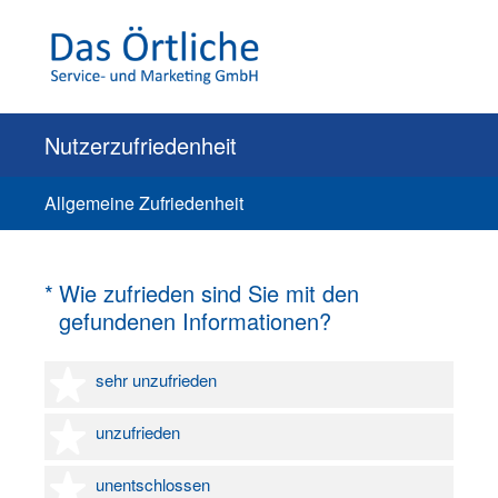
Nutzerzufriedenheit
Allgemeine Zufriedenheit
(Erforderlich.)
*
Wie zufrieden sind Sie mit den
gefundenen Informationen?
1 Stern
sehr unzufrieden
2 Sterne
unzufrieden
3 Sterne
unentschlossen