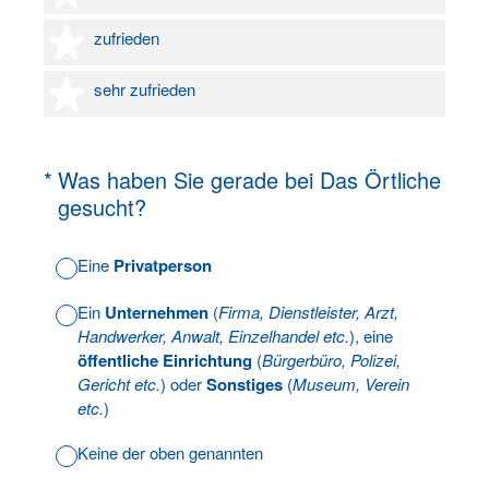
4 Sterne
zufrieden
5 Sterne
sehr zufrieden
(Erforderlich.)
*
Was haben Sie gerade bei Das Örtliche
gesucht?
Eine
Privatperson
Ein
Unternehmen
(
Firma, Dienstleister, Arzt,
Handwerker, Anwalt, Einzelhandel etc.
), eine
öffentliche Einrichtung
(
Bürgerbüro, Polizei,
Gericht etc.
) oder
Sonstiges
(
Museum, Verein
etc.
)
Keine der oben genannten