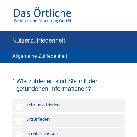
Nutzerzufriedenheit
Allgemeine Zufriedenheit
(Erforderlich.)
*
Wie zufrieden sind Sie mit den
gefundenen Informationen?
1 Stern
sehr unzufrieden
2 Sterne
unzufrieden
3 Sterne
unentschlossen