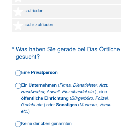
4 Sterne
zufrieden
5 Sterne
sehr zufrieden
(Erforderlich.)
*
Was haben Sie gerade bei Das Örtliche
gesucht?
Eine
Privatperson
Ein
Unternehmen
(
Firma, Dienstleister, Arzt,
Handwerker, Anwalt, Einzelhandel etc.
), eine
öffentliche Einrichtung
(
Bürgerbüro, Polizei,
Gericht etc.
) oder
Sonstiges
(
Museum, Verein
etc.
)
Keine der oben genannten