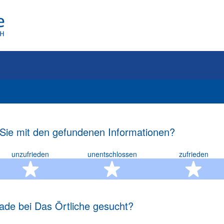
 Sie mit den gefundenen Informationen?
unzufrieden
unentschlossen
zufrieden
rn
2 Sterne
3 Sterne
4 S
ade bei Das Örtliche gesucht?