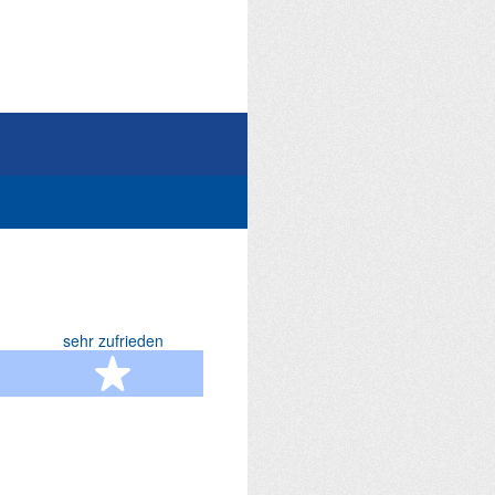
sehr zufrieden
terne
5 Sterne