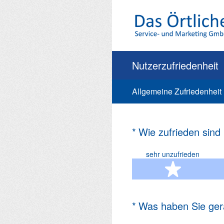
Zum
Inhalt
springen
Nutzerzufriedenheit
Allgemeine Zufriedenheit
(Erforderlich.)
*
Wie zufrieden sind
sehr unzufrieden
1 Ste
(Erforderlich.)
*
Was haben Sie ger