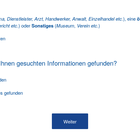
ma, Dienstleister, Arzt, Handwerker, Anwalt, Einzelhandel etc.
), eine
ö
richt etc.
) oder
Sonstiges
(
Museum, Verein etc.
)
ten
 Ihnen gesuchten Informationen gefunden?
nden
les gefunden
Weiter