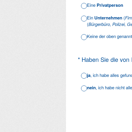
Eine
Privatperson
Ein
Unternehmen
(
Fir
(
Bürgerbüro, Polizei, Ge
Keine der oben genann
(Erforderlich.)
*
Haben Sie die von
ja
, ich habe alles gefu
nein
, ich habe nicht al