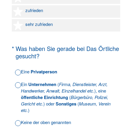
4 Sterne
zufrieden
5 Sterne
sehr zufrieden
(Erforderlich.)
*
Was haben Sie gerade bei Das Örtliche
gesucht?
Eine
Privatperson
Ein
Unternehmen
(
Firma, Dienstleister, Arzt,
Handwerker, Anwalt, Einzelhandel etc.
), eine
öffentliche Einrichtung
(
Bürgerbüro, Polizei,
Gericht etc.
) oder
Sonstiges
(
Museum, Verein
etc.
)
Keine der oben genannten