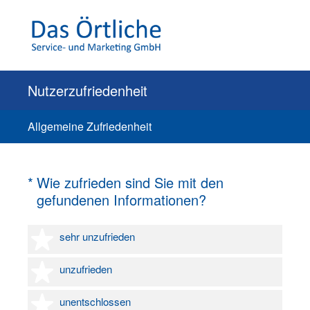
Nutzerzufriedenheit
Allgemeine Zufriedenheit
(Erforderlich.)
*
Wie zufrieden sind Sie mit den
gefundenen Informationen?
1 Stern
sehr unzufrieden
2 Sterne
unzufrieden
3 Sterne
unentschlossen