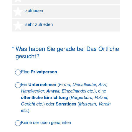
4 Sterne
zufrieden
5 Sterne
sehr zufrieden
(Erforderlich.)
*
Was haben Sie gerade bei Das Örtliche
gesucht?
Eine
Privatperson
Ein
Unternehmen
(
Firma, Dienstleister, Arzt,
Handwerker, Anwalt, Einzelhandel etc.
), eine
öffentliche Einrichtung
(
Bürgerbüro, Polizei,
Gericht etc.
) oder
Sonstiges
(
Museum, Verein
etc.
)
Keine der oben genannten