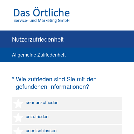
Nutzerzufriedenheit
Allgemeine Zufriedenheit
(Erforderlich.)
*
Wie zufrieden sind Sie mit den
gefundenen Informationen?
1 Stern
sehr unzufrieden
2 Sterne
unzufrieden
3 Sterne
unentschlossen