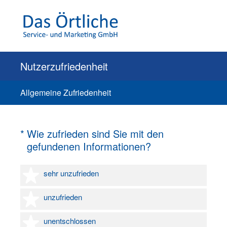
Nutzerzufriedenheit
Allgemeine Zufriedenheit
(Erforderlich.)
*
Wie zufrieden sind Sie mit den
gefundenen Informationen?
1 Stern
sehr unzufrieden
2 Sterne
unzufrieden
3 Sterne
unentschlossen