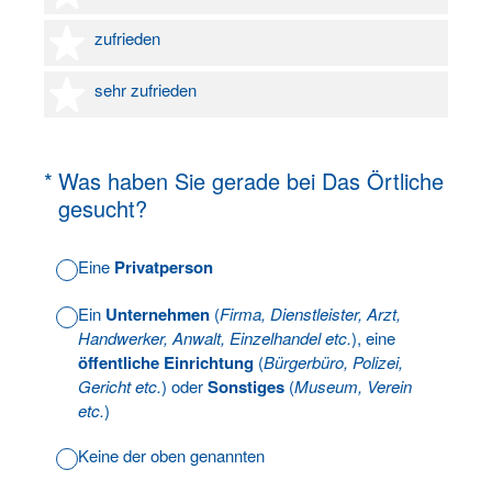
4 Sterne
zufrieden
5 Sterne
sehr zufrieden
(Erforderlich.)
*
Was haben Sie gerade bei Das Örtliche
gesucht?
Eine
Privatperson
Ein
Unternehmen
(
Firma, Dienstleister, Arzt,
Handwerker, Anwalt, Einzelhandel etc.
), eine
öffentliche Einrichtung
(
Bürgerbüro, Polizei,
Gericht etc.
) oder
Sonstiges
(
Museum, Verein
etc.
)
Keine der oben genannten