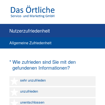
Nutzerzufriedenheit
Allgemeine Zufriedenheit
(Erforderlich.)
*
Wie zufrieden sind Sie mit den
gefundenen Informationen?
1 Stern
sehr unzufrieden
2 Sterne
unzufrieden
3 Sterne
unentschlossen