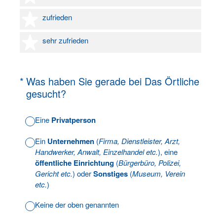
4 Sterne
zufrieden
5 Sterne
sehr zufrieden
(Erforderlich.)
*
Was haben Sie gerade bei Das Örtliche
gesucht?
Eine
Privatperson
Ein
Unternehmen
(
Firma, Dienstleister, Arzt,
Handwerker, Anwalt, Einzelhandel etc.
), eine
öffentliche Einrichtung
(
Bürgerbüro, Polizei,
Gericht etc.
) oder
Sonstiges
(
Museum, Verein
etc.
)
Keine der oben genannten