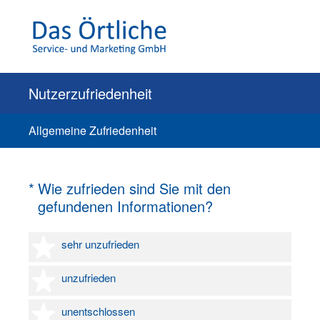
Nutzerzufriedenheit
Allgemeine Zufriedenheit
(Erforderlich.)
*
Wie zufrieden sind Sie mit den
gefundenen Informationen?
1 Stern
sehr unzufrieden
2 Sterne
unzufrieden
3 Sterne
unentschlossen