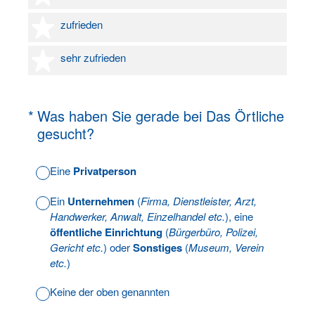
4 Sterne
zufrieden
5 Sterne
sehr zufrieden
(Erforderlich.)
*
Was haben Sie gerade bei Das Örtliche
gesucht?
Eine
Privatperson
Ein
Unternehmen
(
Firma, Dienstleister, Arzt,
Handwerker, Anwalt, Einzelhandel etc.
), eine
öffentliche Einrichtung
(
Bürgerbüro, Polizei,
Gericht etc.
) oder
Sonstiges
(
Museum, Verein
etc.
)
Keine der oben genannten