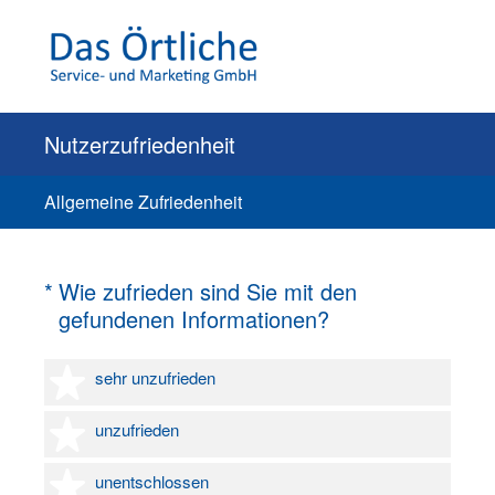
Nutzerzufriedenheit
Allgemeine Zufriedenheit
(Erforderlich.)
*
Wie zufrieden sind Sie mit den
gefundenen Informationen?
1 Stern
sehr unzufrieden
2 Sterne
unzufrieden
3 Sterne
unentschlossen