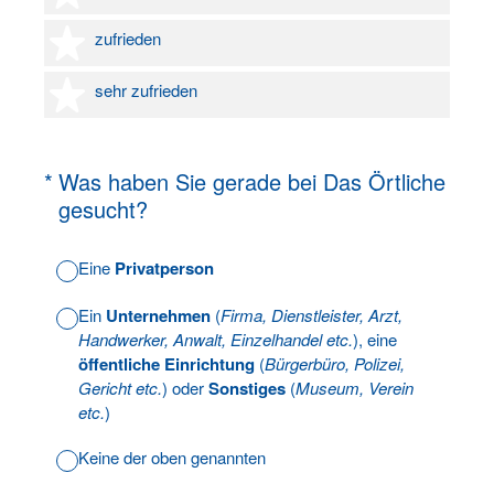
4 Sterne
zufrieden
5 Sterne
sehr zufrieden
(Erforderlich.)
*
Was haben Sie gerade bei Das Örtliche
gesucht?
Eine
Privatperson
Ein
Unternehmen
(
Firma, Dienstleister, Arzt,
Handwerker, Anwalt, Einzelhandel etc.
), eine
öffentliche Einrichtung
(
Bürgerbüro, Polizei,
Gericht etc.
) oder
Sonstiges
(
Museum, Verein
etc.
)
Keine der oben genannten