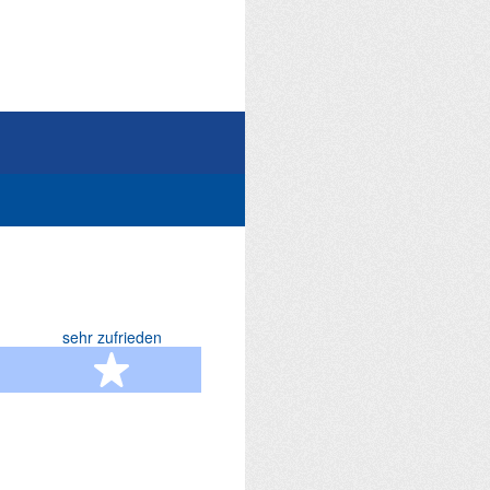
sehr zufrieden
terne
5 Sterne