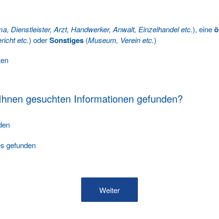
ma, Dienstleister, Arzt, Handwerker, Anwalt, Einzelhandel etc.
), eine
ö
richt etc.
) oder
Sonstiges
(
Museum, Verein etc.
)
ten
 Ihnen gesuchten Informationen gefunden?
nden
les gefunden
Weiter