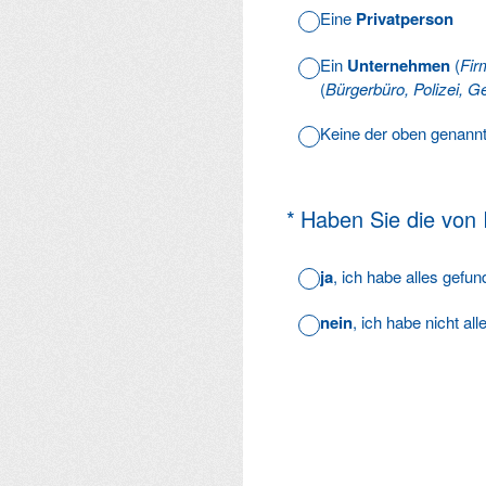
Eine
Privatperson
Ein
Unternehmen
(
Fir
(
Bürgerbüro, Polizei, Ge
Keine der oben genann
(Erforderlich.)
*
Haben Sie die von
ja
, ich habe alles gefu
nein
, ich habe nicht al