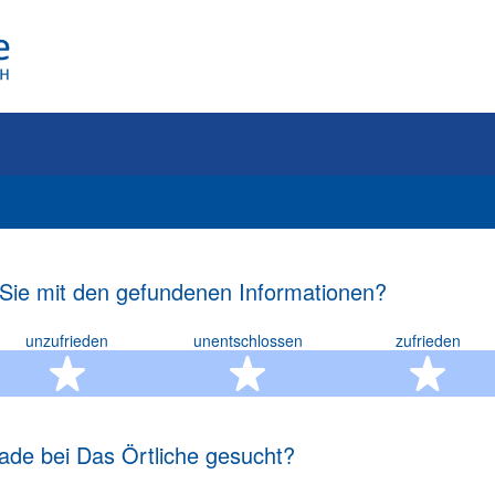
 Sie mit den gefundenen Informationen?
unzufrieden
unentschlossen
zufrieden
rn
2 Sterne
3 Sterne
4 S
ade bei Das Örtliche gesucht?