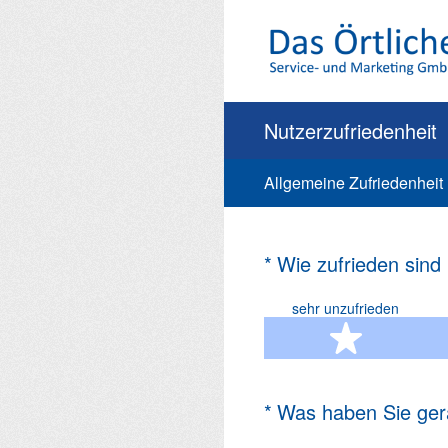
Zum
Inhalt
springen
Nutzerzufriedenheit
Allgemeine Zufriedenheit
(Erforderlich.)
*
Wie zufrieden sind
sehr unzufrieden
1 Ste
(Erforderlich.)
*
Was haben Sie ger