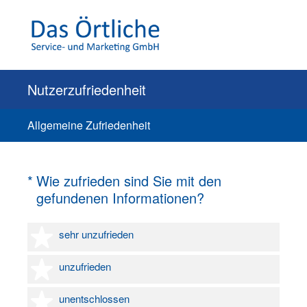
Nutzerzufriedenheit
Allgemeine Zufriedenheit
(Erforderlich.)
*
Wie zufrieden sind Sie mit den
gefundenen Informationen?
1 Stern
sehr unzufrieden
2 Sterne
unzufrieden
3 Sterne
unentschlossen