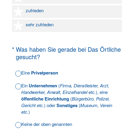
4 Sterne
zufrieden
5 Sterne
sehr zufrieden
(Erforderlich.)
*
Was haben Sie gerade bei Das Örtliche
gesucht?
Eine
Privatperson
Ein
Unternehmen
(
Firma, Dienstleister, Arzt,
Handwerker, Anwalt, Einzelhandel etc.
), eine
öffentliche Einrichtung
(
Bürgerbüro, Polizei,
Gericht etc.
) oder
Sonstiges
(
Museum, Verein
etc.
)
Keine der oben genannten