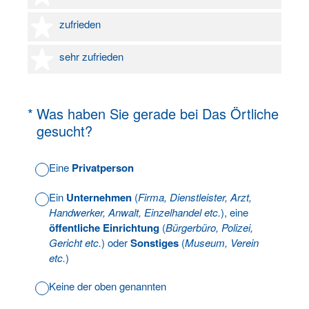
4 Sterne
zufrieden
5 Sterne
sehr zufrieden
(Erforderlich.)
*
Was haben Sie gerade bei Das Örtliche
gesucht?
Eine
Privatperson
Ein
Unternehmen
(
Firma, Dienstleister, Arzt,
Handwerker, Anwalt, Einzelhandel etc.
), eine
öffentliche Einrichtung
(
Bürgerbüro, Polizei,
Gericht etc.
) oder
Sonstiges
(
Museum, Verein
etc.
)
Keine der oben genannten