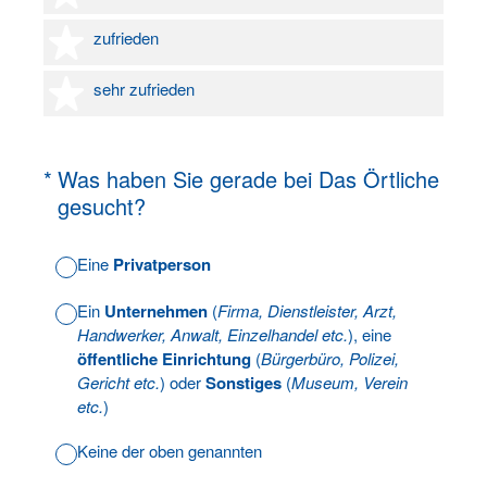
4 Sterne
zufrieden
5 Sterne
sehr zufrieden
(Erforderlich.)
*
Was haben Sie gerade bei Das Örtliche
gesucht?
Eine
Privatperson
Ein
Unternehmen
(
Firma, Dienstleister, Arzt,
Handwerker, Anwalt, Einzelhandel etc.
), eine
öffentliche Einrichtung
(
Bürgerbüro, Polizei,
Gericht etc.
) oder
Sonstiges
(
Museum, Verein
etc.
)
Keine der oben genannten