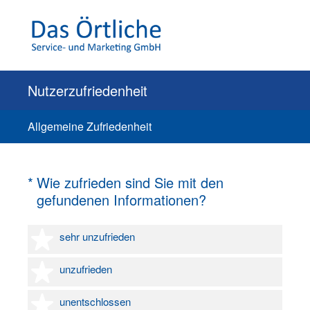
Nutzerzufriedenheit
Allgemeine Zufriedenheit
(Erforderlich.)
*
Wie zufrieden sind Sie mit den
gefundenen Informationen?
1 Stern
sehr unzufrieden
2 Sterne
unzufrieden
3 Sterne
unentschlossen