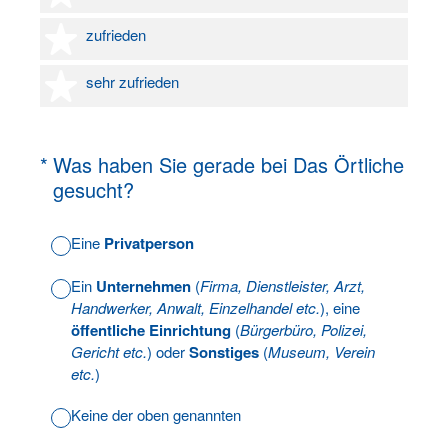
4 Sterne
zufrieden
5 Sterne
sehr zufrieden
(Erforderlich.)
*
Was haben Sie gerade bei Das Örtliche
gesucht?
Eine
Privatperson
Ein
Unternehmen
(
Firma, Dienstleister, Arzt,
Handwerker, Anwalt, Einzelhandel etc.
), eine
öffentliche Einrichtung
(
Bürgerbüro, Polizei,
Gericht etc.
) oder
Sonstiges
(
Museum, Verein
etc.
)
Keine der oben genannten