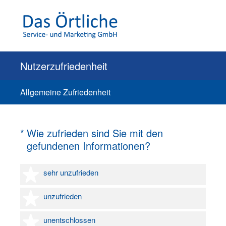
Nutzerzufriedenheit
Allgemeine Zufriedenheit
(Erforderlich.)
*
Wie zufrieden sind Sie mit den
gefundenen Informationen?
1 Stern
sehr unzufrieden
2 Sterne
unzufrieden
3 Sterne
unentschlossen