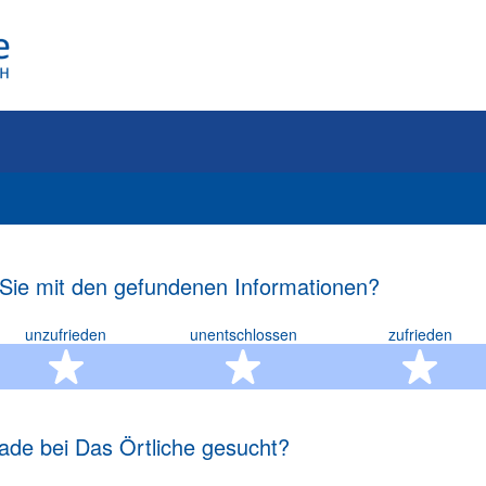
 Sie mit den gefundenen Informationen?
unzufrieden
unentschlossen
zufrieden
rn
2 Sterne
3 Sterne
4 S
ade bei Das Örtliche gesucht?