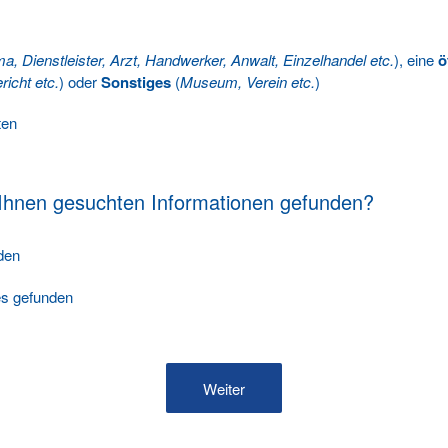
ma, Dienstleister, Arzt, Handwerker, Anwalt, Einzelhandel etc.
), eine
ö
richt etc.
) oder
Sonstiges
(
Museum, Verein etc.
)
ten
 Ihnen gesuchten Informationen gefunden?
nden
les gefunden
Weiter