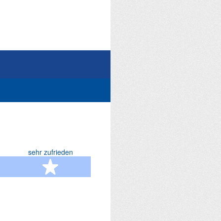
sehr zufrieden
terne
5 Sterne