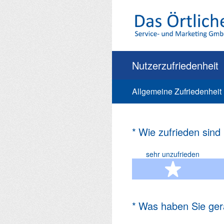
Zum
Inhalt
springen
Nutzerzufriedenheit
Allgemeine Zufriedenheit
(Erforderlich.)
*
Wie zufrieden sind
sehr unzufrieden
1 Ste
(Erforderlich.)
*
Was haben Sie ger