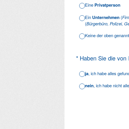
Eine
Privatperson
Ein
Unternehmen
(
Fir
(
Bürgerbüro, Polizei, Ge
Keine der oben genann
(Erforderlich.)
*
Haben Sie die von
ja
, ich habe alles gefu
nein
, ich habe nicht al