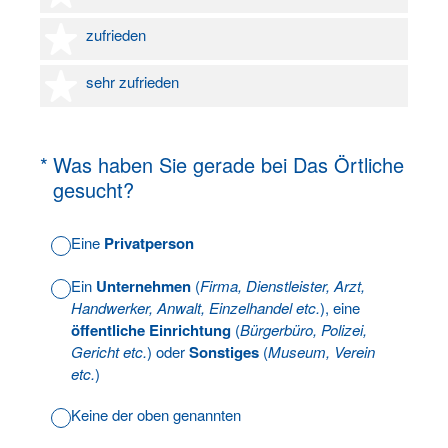
4 Sterne
zufrieden
5 Sterne
sehr zufrieden
(Erforderlich.)
*
Was haben Sie gerade bei Das Örtliche
gesucht?
Eine
Privatperson
Ein
Unternehmen
(
Firma, Dienstleister, Arzt,
Handwerker, Anwalt, Einzelhandel etc.
), eine
öffentliche Einrichtung
(
Bürgerbüro, Polizei,
Gericht etc.
) oder
Sonstiges
(
Museum, Verein
etc.
)
Keine der oben genannten