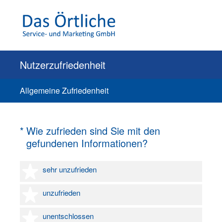
Nutzerzufriedenheit
Allgemeine Zufriedenheit
(Erforderlich.)
*
Wie zufrieden sind Sie mit den
gefundenen Informationen?
1 Stern
sehr unzufrieden
2 Sterne
unzufrieden
3 Sterne
unentschlossen