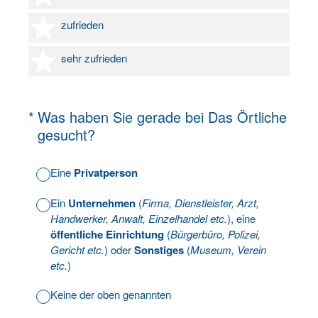
4 Sterne
zufrieden
5 Sterne
sehr zufrieden
(Erforderlich.)
*
Was haben Sie gerade bei Das Örtliche
gesucht?
Eine
Privatperson
Ein
Unternehmen
(
Firma, Dienstleister, Arzt,
Handwerker, Anwalt, Einzelhandel etc.
), eine
öffentliche Einrichtung
(
Bürgerbüro, Polizei,
Gericht etc.
) oder
Sonstiges
(
Museum, Verein
etc.
)
Keine der oben genannten