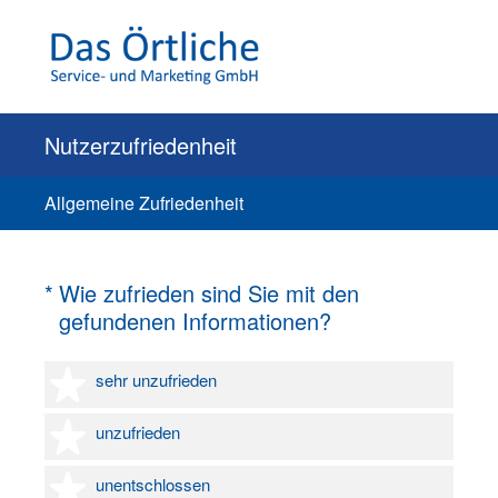
Nutzerzufriedenheit
Allgemeine Zufriedenheit
(Erforderlich.)
*
Wie zufrieden sind Sie mit den
gefundenen Informationen?
1 Stern
sehr unzufrieden
2 Sterne
unzufrieden
3 Sterne
unentschlossen