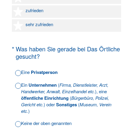
4 Sterne
zufrieden
5 Sterne
sehr zufrieden
(Erforderlich.)
*
Was haben Sie gerade bei Das Örtliche
gesucht?
Eine
Privatperson
Ein
Unternehmen
(
Firma, Dienstleister, Arzt,
Handwerker, Anwalt, Einzelhandel etc.
), eine
öffentliche Einrichtung
(
Bürgerbüro, Polizei,
Gericht etc.
) oder
Sonstiges
(
Museum, Verein
etc.
)
Keine der oben genannten