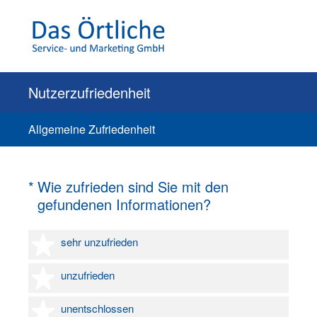
Nutzerzufriedenheit
Allgemeine Zufriedenheit
(Erforderlich.)
*
Wie zufrieden sind Sie mit den
gefundenen Informationen?
1 Stern
sehr unzufrieden
2 Sterne
unzufrieden
3 Sterne
unentschlossen