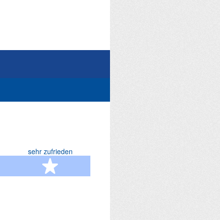
sehr zufrieden
terne
5 Sterne