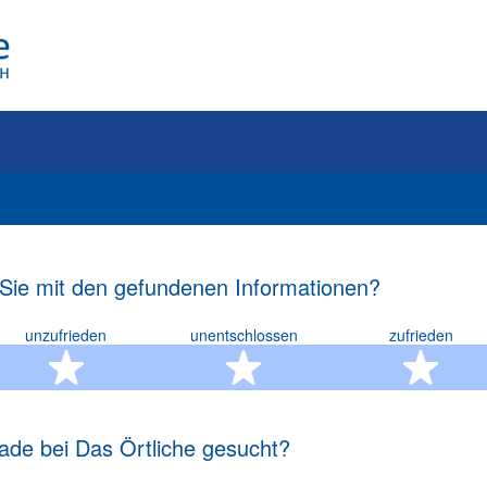
 Sie mit den gefundenen Informationen?
unzufrieden
unentschlossen
zufrieden
rn
2 Sterne
3 Sterne
4 S
ade bei Das Örtliche gesucht?