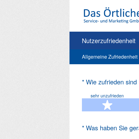
Zum
Inhalt
springen
Nutzerzufriedenheit
Allgemeine Zufriedenheit
(Erforderlich.)
*
Wie zufrieden sind
sehr unzufrieden
1 Ste
(Erforderlich.)
*
Was haben Sie ger