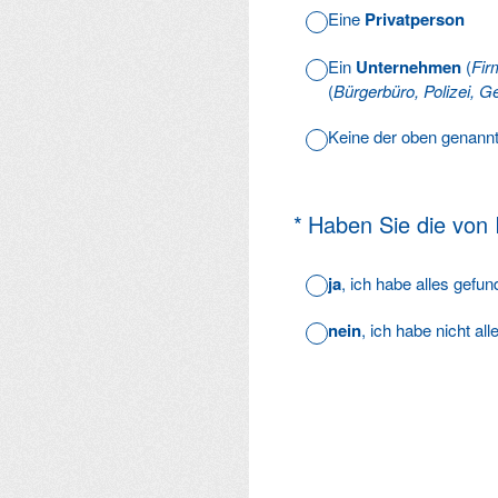
Eine
Privatperson
Ein
Unternehmen
(
Fir
(
Bürgerbüro, Polizei, Ge
Keine der oben genann
(Erforderlich.)
*
Haben Sie die von
ja
, ich habe alles gefu
nein
, ich habe nicht al