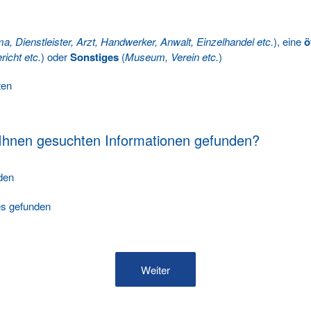
ma, Dienstleister, Arzt, Handwerker, Anwalt, Einzelhandel etc.
), eine
ö
richt etc.
) oder
Sonstiges
(
Museum, Verein etc.
)
ten
 Ihnen gesuchten Informationen gefunden?
nden
les gefunden
Weiter