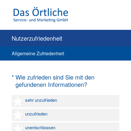
Nutzerzufriedenheit
Allgemeine Zufriedenheit
(Erforderlich.)
*
Wie zufrieden sind Sie mit den
gefundenen Informationen?
1 Stern
sehr unzufrieden
2 Sterne
unzufrieden
3 Sterne
unentschlossen