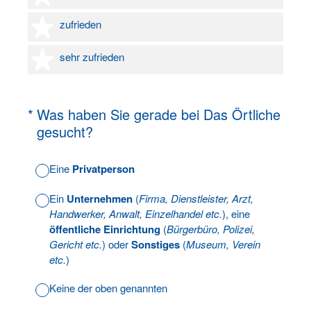
4 Sterne
zufrieden
5 Sterne
sehr zufrieden
(Erforderlich.)
*
Was haben Sie gerade bei Das Örtliche
gesucht?
Eine
Privatperson
Ein
Unternehmen
(
Firma, Dienstleister, Arzt,
Handwerker, Anwalt, Einzelhandel etc.
), eine
öffentliche Einrichtung
(
Bürgerbüro, Polizei,
Gericht etc.
) oder
Sonstiges
(
Museum, Verein
etc.
)
Keine der oben genannten