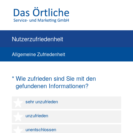
Nutzerzufriedenheit
Allgemeine Zufriedenheit
(Erforderlich.)
*
Wie zufrieden sind Sie mit den
gefundenen Informationen?
1 Stern
sehr unzufrieden
2 Sterne
unzufrieden
3 Sterne
unentschlossen