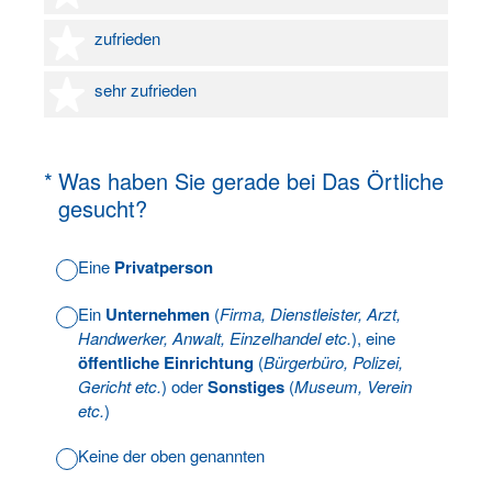
4 Sterne
zufrieden
5 Sterne
sehr zufrieden
(Erforderlich.)
*
Was haben Sie gerade bei Das Örtliche
gesucht?
Eine
Privatperson
Ein
Unternehmen
(
Firma, Dienstleister, Arzt,
Handwerker, Anwalt, Einzelhandel etc.
), eine
öffentliche Einrichtung
(
Bürgerbüro, Polizei,
Gericht etc.
) oder
Sonstiges
(
Museum, Verein
etc.
)
Keine der oben genannten