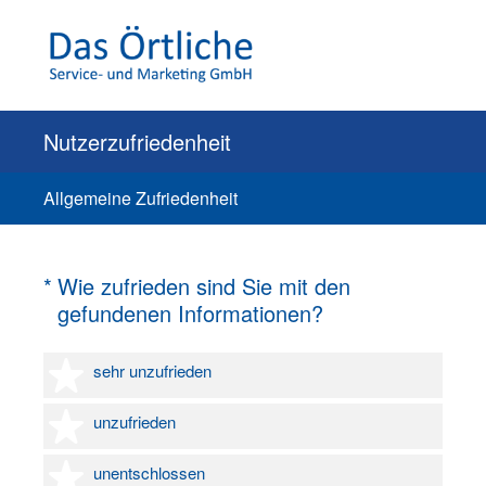
Nutzerzufriedenheit
Allgemeine Zufriedenheit
(Erforderlich.)
*
Wie zufrieden sind Sie mit den
gefundenen Informationen?
1 Stern
sehr unzufrieden
2 Sterne
unzufrieden
3 Sterne
unentschlossen