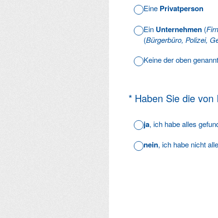
Eine
Privatperson
Ein
Unternehmen
(
Fir
(
Bürgerbüro, Polizei, Ge
Keine der oben genann
(Erforderlich.)
*
Haben Sie die von
ja
, ich habe alles gefu
nein
, ich habe nicht al