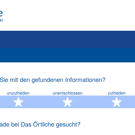
 Sie mit den gefundenen Informationen?
unzufrieden
unentschlossen
zufrieden
rn
2 Sterne
3 Sterne
4 S
ade bei Das Örtliche gesucht?