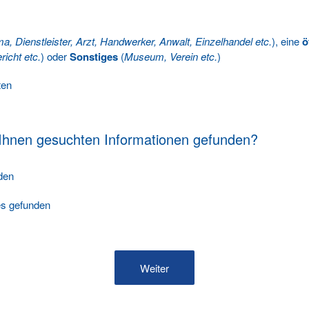
ma, Dienstleister, Arzt, Handwerker, Anwalt, Einzelhandel etc.
), eine
ö
richt etc.
) oder
Sonstiges
(
Museum, Verein etc.
)
ten
 Ihnen gesuchten Informationen gefunden?
nden
les gefunden
Weiter