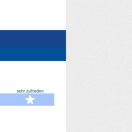
sehr zufrieden
terne
5 Sterne