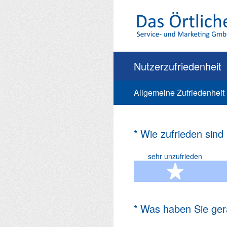
Zum
Inhalt
springen
Nutzerzufriedenheit
Allgemeine Zufriedenheit
(Erforderlich.)
*
Wie zufrieden sind
sehr unzufrieden
1 Ste
(Erforderlich.)
*
Was haben Sie ger