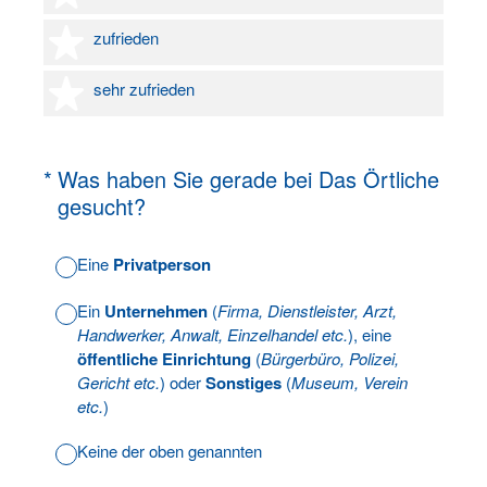
4 Sterne
zufrieden
5 Sterne
sehr zufrieden
(Erforderlich.)
*
Was haben Sie gerade bei Das Örtliche
gesucht?
Eine
Privatperson
Ein
Unternehmen
(
Firma, Dienstleister, Arzt,
Handwerker, Anwalt, Einzelhandel etc.
), eine
öffentliche Einrichtung
(
Bürgerbüro, Polizei,
Gericht etc.
) oder
Sonstiges
(
Museum, Verein
etc.
)
Keine der oben genannten