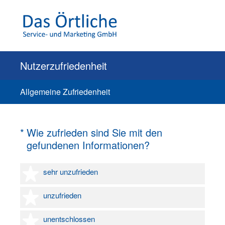
Nutzerzufriedenheit
Allgemeine Zufriedenheit
(Erforderlich.)
*
Wie zufrieden sind Sie mit den
gefundenen Informationen?
1 Stern
sehr unzufrieden
2 Sterne
unzufrieden
3 Sterne
unentschlossen