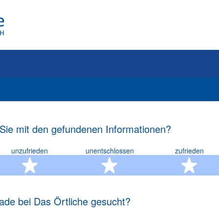
 Sie mit den gefundenen Informationen?
unzufrieden
unentschlossen
zufrieden
rn
2 Sterne
3 Sterne
4 S
ade bei Das Örtliche gesucht?