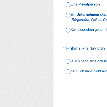
Eine
Privatperson
Ein
Unternehmen
(
Fir
(
Bürgerbüro, Polizei, Ge
Keine der oben genann
(Erforderlich.)
*
Haben Sie die von
ja
, ich habe alles gefu
nein
, ich habe nicht al