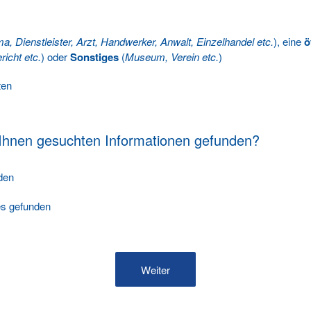
ma, Dienstleister, Arzt, Handwerker, Anwalt, Einzelhandel etc.
), eine
ö
richt etc.
) oder
Sonstiges
(
Museum, Verein etc.
)
ten
 Ihnen gesuchten Informationen gefunden?
nden
les gefunden
Weiter