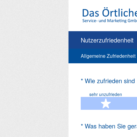
Zum
Inhalt
springen
Nutzerzufriedenheit
Allgemeine Zufriedenheit
(Erforderlich.)
*
Wie zufrieden sind
sehr unzufrieden
1 Ste
(Erforderlich.)
*
Was haben Sie ger