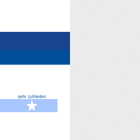
sehr zufrieden
terne
5 Sterne