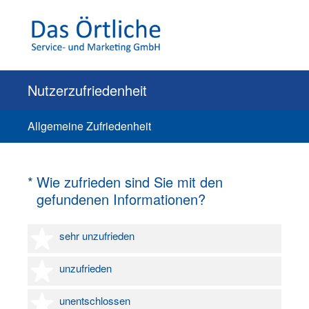
Nutzerzufriedenheit
Allgemeine Zufriedenheit
(Erforderlich.)
*
Wie zufrieden sind Sie mit den
gefundenen Informationen?
1 Stern
sehr unzufrieden
2 Sterne
unzufrieden
3 Sterne
unentschlossen