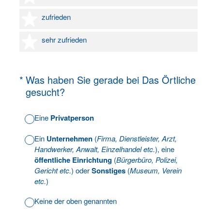
4 Sterne
zufrieden
5 Sterne
sehr zufrieden
(Erforderlich.)
*
Was haben Sie gerade bei Das Örtliche
gesucht?
Eine
Privatperson
Ein
Unternehmen
(
Firma, Dienstleister, Arzt,
Handwerker, Anwalt, Einzelhandel etc.
), eine
öffentliche Einrichtung
(
Bürgerbüro, Polizei,
Gericht etc.
) oder
Sonstiges
(
Museum, Verein
etc.
)
Keine der oben genannten