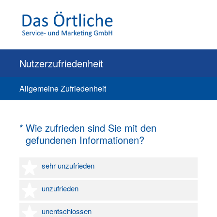
Nutzerzufriedenheit
Allgemeine Zufriedenheit
(Erforderlich.)
*
Wie zufrieden sind Sie mit den
gefundenen Informationen?
1 Stern
sehr unzufrieden
2 Sterne
unzufrieden
3 Sterne
unentschlossen