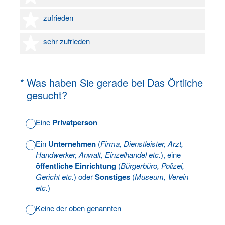
4 Sterne
zufrieden
5 Sterne
sehr zufrieden
(Erforderlich.)
*
Was haben Sie gerade bei Das Örtliche
gesucht?
Eine
Privatperson
Ein
Unternehmen
(
Firma, Dienstleister, Arzt,
Handwerker, Anwalt, Einzelhandel etc.
), eine
öffentliche Einrichtung
(
Bürgerbüro, Polizei,
Gericht etc.
) oder
Sonstiges
(
Museum, Verein
etc.
)
Keine der oben genannten