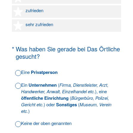
4 Sterne
zufrieden
5 Sterne
sehr zufrieden
(Erforderlich.)
*
Was haben Sie gerade bei Das Örtliche
gesucht?
Eine
Privatperson
Ein
Unternehmen
(
Firma, Dienstleister, Arzt,
Handwerker, Anwalt, Einzelhandel etc.
), eine
öffentliche Einrichtung
(
Bürgerbüro, Polizei,
Gericht etc.
) oder
Sonstiges
(
Museum, Verein
etc.
)
Keine der oben genannten