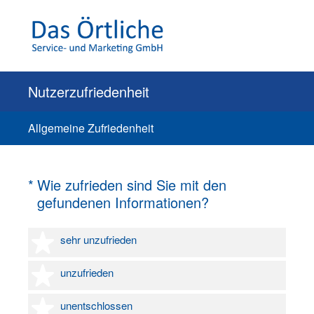
Nutzerzufriedenheit
Allgemeine Zufriedenheit
(Erforderlich.)
*
Wie zufrieden sind Sie mit den
gefundenen Informationen?
1 Stern
sehr unzufrieden
2 Sterne
unzufrieden
3 Sterne
unentschlossen