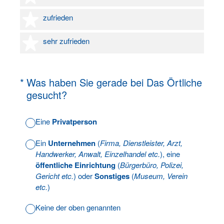
4 Sterne
zufrieden
5 Sterne
sehr zufrieden
(Erforderlich.)
*
Was haben Sie gerade bei Das Örtliche
gesucht?
Eine
Privatperson
Ein
Unternehmen
(
Firma, Dienstleister, Arzt,
Handwerker, Anwalt, Einzelhandel etc.
), eine
öffentliche Einrichtung
(
Bürgerbüro, Polizei,
Gericht etc.
) oder
Sonstiges
(
Museum, Verein
etc.
)
Keine der oben genannten