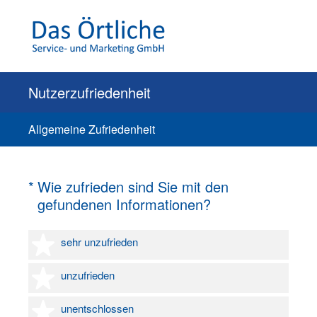
Nutzerzufriedenheit
Allgemeine Zufriedenheit
(Erforderlich.)
*
Wie zufrieden sind Sie mit den
gefundenen Informationen?
1 Stern
sehr unzufrieden
2 Sterne
unzufrieden
3 Sterne
unentschlossen