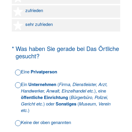
4 Sterne
zufrieden
5 Sterne
sehr zufrieden
(Erforderlich.)
*
Was haben Sie gerade bei Das Örtliche
gesucht?
Eine
Privatperson
Ein
Unternehmen
(
Firma, Dienstleister, Arzt,
Handwerker, Anwalt, Einzelhandel etc.
), eine
öffentliche Einrichtung
(
Bürgerbüro, Polizei,
Gericht etc.
) oder
Sonstiges
(
Museum, Verein
etc.
)
Keine der oben genannten