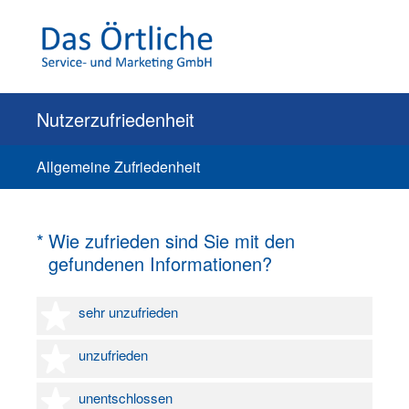
Nutzerzufriedenheit
Allgemeine Zufriedenheit
(Erforderlich.)
*
Wie zufrieden sind Sie mit den
gefundenen Informationen?
1 Stern
sehr unzufrieden
2 Sterne
unzufrieden
3 Sterne
unentschlossen