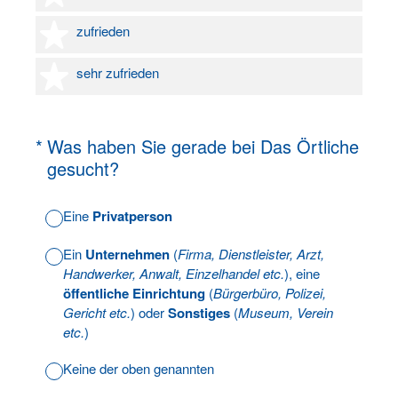
4 Sterne
zufrieden
5 Sterne
sehr zufrieden
(Erforderlich.)
*
Was haben Sie gerade bei Das Örtliche
gesucht?
Eine
Privatperson
Ein
Unternehmen
(
Firma, Dienstleister, Arzt,
Handwerker, Anwalt, Einzelhandel etc.
), eine
öffentliche Einrichtung
(
Bürgerbüro, Polizei,
Gericht etc.
) oder
Sonstiges
(
Museum, Verein
etc.
)
Keine der oben genannten