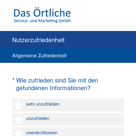
Nutzerzufriedenheit
Allgemeine Zufriedenheit
(Erforderlich.)
*
Wie zufrieden sind Sie mit den
gefundenen Informationen?
1 Stern
sehr unzufrieden
2 Sterne
unzufrieden
3 Sterne
unentschlossen