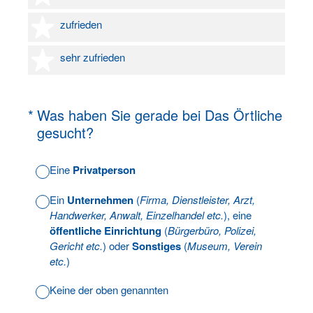
4 Sterne
zufrieden
5 Sterne
sehr zufrieden
(Erforderlich.)
*
Was haben Sie gerade bei Das Örtliche
gesucht?
Eine
Privatperson
Ein
Unternehmen
(
Firma, Dienstleister, Arzt,
Handwerker, Anwalt, Einzelhandel etc.
), eine
öffentliche Einrichtung
(
Bürgerbüro, Polizei,
Gericht etc.
) oder
Sonstiges
(
Museum, Verein
etc.
)
Keine der oben genannten