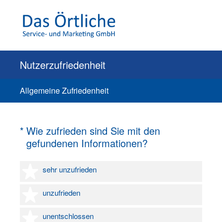
Nutzerzufriedenheit
Allgemeine Zufriedenheit
(Erforderlich.)
*
Wie zufrieden sind Sie mit den
gefundenen Informationen?
1 Stern
sehr unzufrieden
2 Sterne
unzufrieden
3 Sterne
unentschlossen