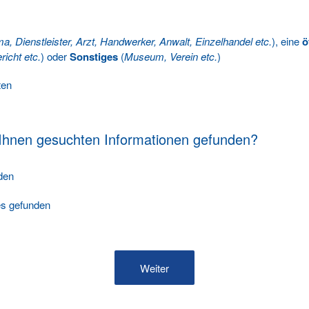
ma, Dienstleister, Arzt, Handwerker, Anwalt, Einzelhandel etc.
), eine
ö
richt etc.
) oder
Sonstiges
(
Museum, Verein etc.
)
ten
 Ihnen gesuchten Informationen gefunden?
nden
les gefunden
Weiter