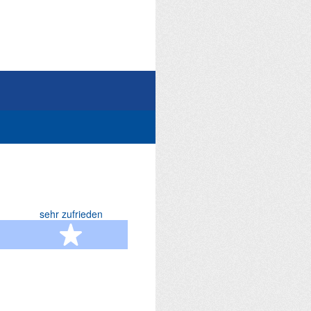
sehr zufrieden
terne
5 Sterne