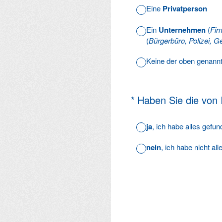
Eine
Privatperson
Ein
Unternehmen
(
Fir
(
Bürgerbüro, Polizei, Ge
Keine der oben genann
(Erforderlich.)
*
Haben Sie die von
ja
, ich habe alles gefu
nein
, ich habe nicht al