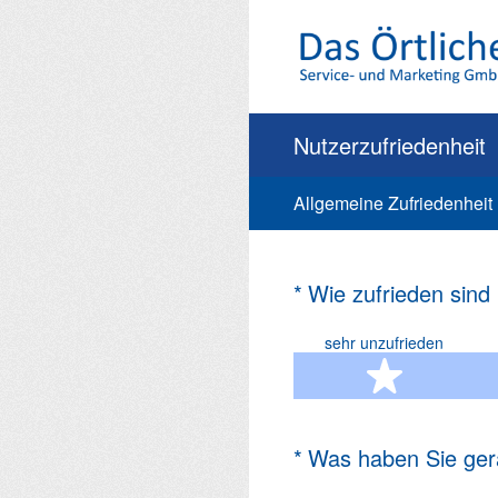
Zum
Inhalt
springen
Nutzerzufriedenheit
Allgemeine Zufriedenheit
(Erforderlich.)
*
Wie zufrieden sind
sehr unzufrieden
1 Ste
(Erforderlich.)
*
Was haben Sie ger