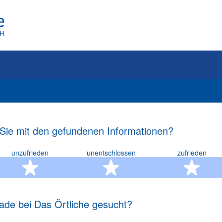
 Sie mit den gefundenen Informationen?
unzufrieden
unentschlossen
zufrieden
rn
2 Sterne
3 Sterne
4 S
ade bei Das Örtliche gesucht?