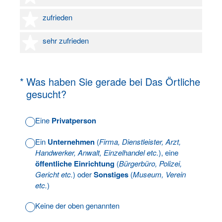
4 Sterne
zufrieden
5 Sterne
sehr zufrieden
(Erforderlich.)
*
Was haben Sie gerade bei Das Örtliche
gesucht?
Eine
Privatperson
Ein
Unternehmen
(
Firma, Dienstleister, Arzt,
Handwerker, Anwalt, Einzelhandel etc.
), eine
öffentliche Einrichtung
(
Bürgerbüro, Polizei,
Gericht etc.
) oder
Sonstiges
(
Museum, Verein
etc.
)
Keine der oben genannten