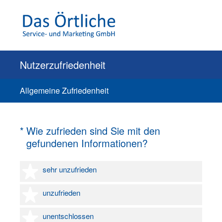
Nutzerzufriedenheit
Allgemeine Zufriedenheit
(Erforderlich.)
*
Wie zufrieden sind Sie mit den
gefundenen Informationen?
1 Stern
sehr unzufrieden
2 Sterne
unzufrieden
3 Sterne
unentschlossen