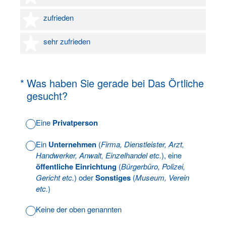
4 Sterne
zufrieden
5 Sterne
sehr zufrieden
(Erforderlich.)
*
Was haben Sie gerade bei Das Örtliche
gesucht?
Eine
Privatperson
Ein
Unternehmen
(
Firma, Dienstleister, Arzt,
Handwerker, Anwalt, Einzelhandel etc.
), eine
öffentliche Einrichtung
(
Bürgerbüro, Polizei,
Gericht etc.
) oder
Sonstiges
(
Museum, Verein
etc.
)
Keine der oben genannten