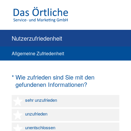
Nutzerzufriedenheit
Allgemeine Zufriedenheit
(Erforderlich.)
*
Wie zufrieden sind Sie mit den
gefundenen Informationen?
1 Stern
sehr unzufrieden
2 Sterne
unzufrieden
3 Sterne
unentschlossen