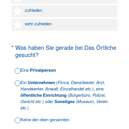
4 Sterne
zufrieden
5 Sterne
sehr zufrieden
(Erforderlich.)
*
Was haben Sie gerade bei Das Örtliche
gesucht?
Eine
Privatperson
Ein
Unternehmen
(
Firma, Dienstleister, Arzt,
Handwerker, Anwalt, Einzelhandel etc.
), eine
öffentliche Einrichtung
(
Bürgerbüro, Polizei,
Gericht etc.
) oder
Sonstiges
(
Museum, Verein
etc.
)
Keine der oben genannten