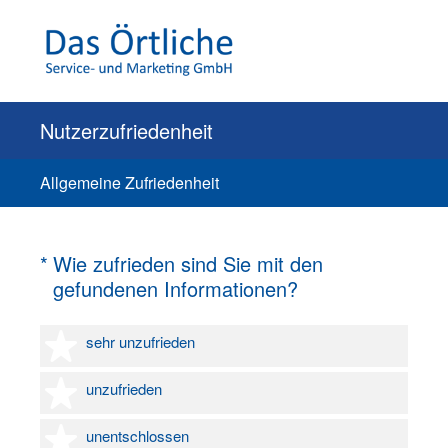
Nutzerzufriedenheit
Allgemeine Zufriedenheit
(Erforderlich.)
*
Wie zufrieden sind Sie mit den
gefundenen Informationen?
1 Stern
sehr unzufrieden
2 Sterne
unzufrieden
3 Sterne
unentschlossen