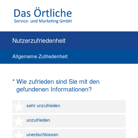
Nutzerzufriedenheit
Allgemeine Zufriedenheit
(Erforderlich.)
*
Wie zufrieden sind Sie mit den
gefundenen Informationen?
1 Stern
sehr unzufrieden
2 Sterne
unzufrieden
3 Sterne
unentschlossen