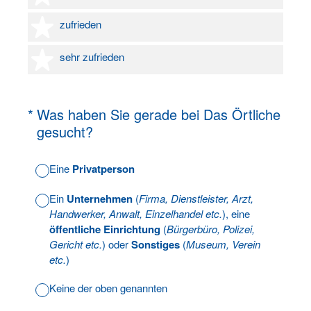
4 Sterne
zufrieden
5 Sterne
sehr zufrieden
(Erforderlich.)
*
Was haben Sie gerade bei Das Örtliche
gesucht?
Eine
Privatperson
Ein
Unternehmen
(
Firma, Dienstleister, Arzt,
Handwerker, Anwalt, Einzelhandel etc.
), eine
öffentliche Einrichtung
(
Bürgerbüro, Polizei,
Gericht etc.
) oder
Sonstiges
(
Museum, Verein
etc.
)
Keine der oben genannten