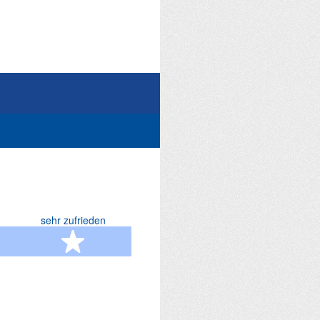
sehr zufrieden
terne
5 Sterne