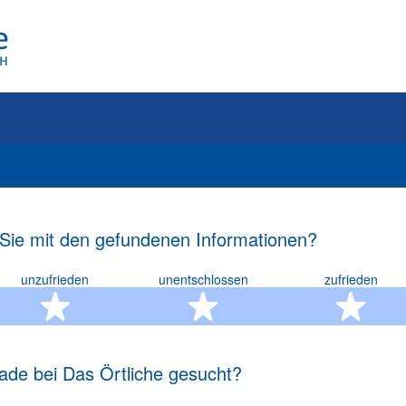
 Sie mit den gefundenen Informationen?
unzufrieden
unentschlossen
zufrieden
rn
2 Sterne
3 Sterne
4 S
ade bei Das Örtliche gesucht?