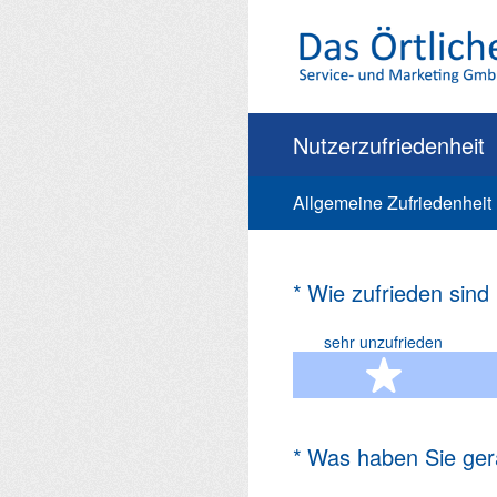
Zum
Inhalt
springen
Nutzerzufriedenheit
Allgemeine Zufriedenheit
(Erforderlich.)
*
Wie zufrieden sind
sehr unzufrieden
1 Ste
(Erforderlich.)
*
Was haben Sie ger