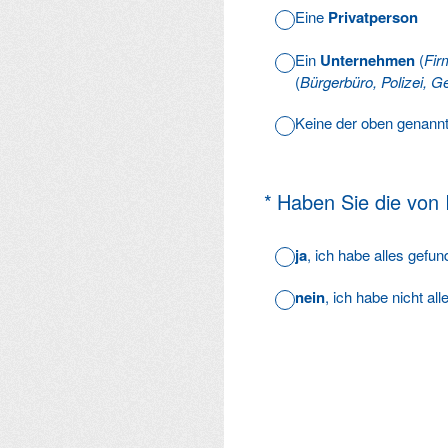
Eine
Privatperson
Ein
Unternehmen
(
Fir
(
Bürgerbüro, Polizei, Ge
Keine der oben genann
(Erforderlich.)
*
Haben Sie die von
ja
, ich habe alles gefu
nein
, ich habe nicht al