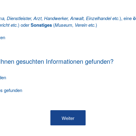
ma, Dienstleister, Arzt, Handwerker, Anwalt, Einzelhandel etc.
), eine
ö
richt etc.
) oder
Sonstiges
(
Museum, Verein etc.
)
ten
 Ihnen gesuchten Informationen gefunden?
nden
les gefunden
Weiter