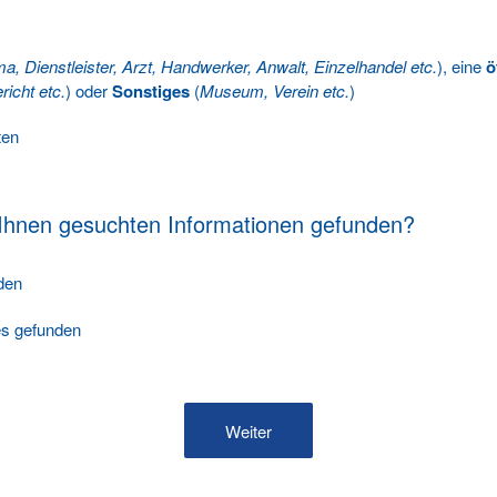
ma, Dienstleister, Arzt, Handwerker, Anwalt, Einzelhandel etc.
), eine
ö
richt etc.
) oder
Sonstiges
(
Museum, Verein etc.
)
ten
 Ihnen gesuchten Informationen gefunden?
nden
les gefunden
Weiter