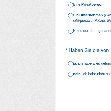
Eine
Privatperson
Ein
Unternehmen
(
Fir
(
Bürgerbüro, Polizei, Ge
Keine der oben genann
(Erforderlich.)
*
Haben Sie die von
ja
, ich habe alles gefu
nein
, ich habe nicht al