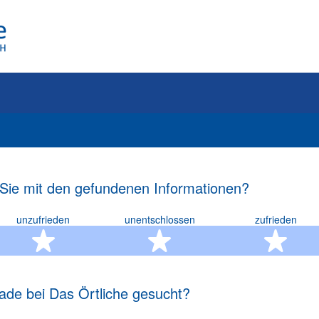
 Sie mit den gefundenen Informationen?
unzufrieden
unentschlossen
zufrieden
rn
2 Sterne
3 Sterne
4 S
ade bei Das Örtliche gesucht?