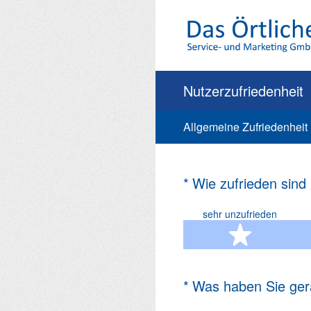
Zum
Inhalt
springen
Nutzerzufriedenheit
Allgemeine Zufriedenheit
(Erforderlich.)
*
Wie zufrieden sind
sehr unzufrieden
1 Ste
(Erforderlich.)
*
Was haben Sie ger