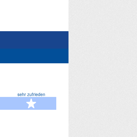
sehr zufrieden
terne
5 Sterne