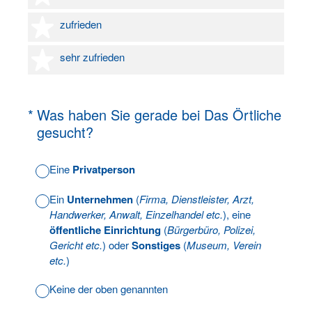
4 Sterne
zufrieden
5 Sterne
sehr zufrieden
(Erforderlich.)
*
Was haben Sie gerade bei Das Örtliche
gesucht?
Eine
Privatperson
Ein
Unternehmen
(
Firma, Dienstleister, Arzt,
Handwerker, Anwalt, Einzelhandel etc.
), eine
öffentliche Einrichtung
(
Bürgerbüro, Polizei,
Gericht etc.
) oder
Sonstiges
(
Museum, Verein
etc.
)
Keine der oben genannten