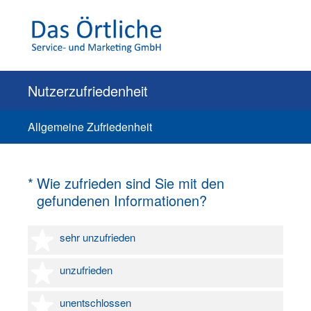
Nutzerzufriedenheit
Allgemeine Zufriedenheit
(Erforderlich.)
*
Wie zufrieden sind Sie mit den
gefundenen Informationen?
1 Stern
sehr unzufrieden
2 Sterne
unzufrieden
3 Sterne
unentschlossen