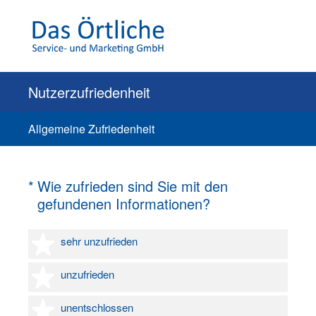
Nutzerzufriedenheit
Allgemeine Zufriedenheit
(Erforderlich.)
*
Wie zufrieden sind Sie mit den
gefundenen Informationen?
1 Stern
sehr unzufrieden
2 Sterne
unzufrieden
3 Sterne
unentschlossen