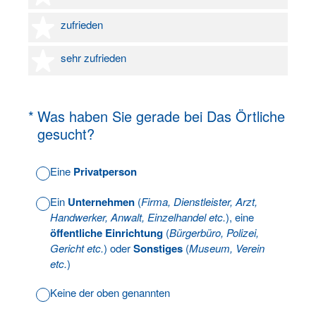
4 Sterne
zufrieden
5 Sterne
sehr zufrieden
(Erforderlich.)
*
Was haben Sie gerade bei Das Örtliche
gesucht?
Eine
Privatperson
Ein
Unternehmen
(
Firma, Dienstleister, Arzt,
Handwerker, Anwalt, Einzelhandel etc.
), eine
öffentliche Einrichtung
(
Bürgerbüro, Polizei,
Gericht etc.
) oder
Sonstiges
(
Museum, Verein
etc.
)
Keine der oben genannten