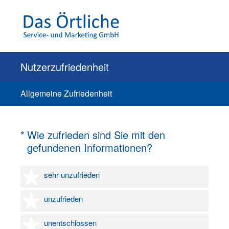
Nutzerzufriedenheit
Allgemeine Zufriedenheit
(Erforderlich.)
*
Wie zufrieden sind Sie mit den
gefundenen Informationen?
1 Stern
sehr unzufrieden
2 Sterne
unzufrieden
3 Sterne
unentschlossen