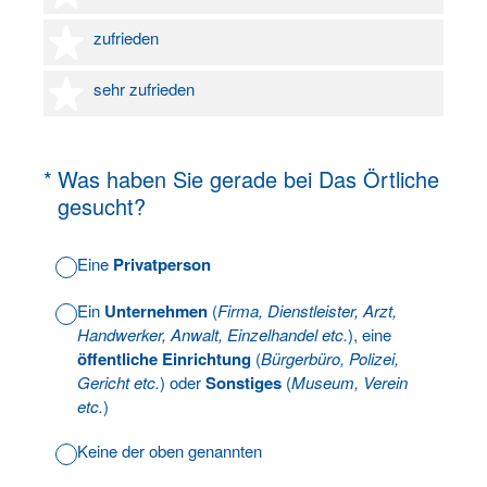
4 Sterne
zufrieden
5 Sterne
sehr zufrieden
(Erforderlich.)
*
Was haben Sie gerade bei Das Örtliche
gesucht?
Eine
Privatperson
Ein
Unternehmen
(
Firma, Dienstleister, Arzt,
Handwerker, Anwalt, Einzelhandel etc.
), eine
öffentliche Einrichtung
(
Bürgerbüro, Polizei,
Gericht etc.
) oder
Sonstiges
(
Museum, Verein
etc.
)
Keine der oben genannten