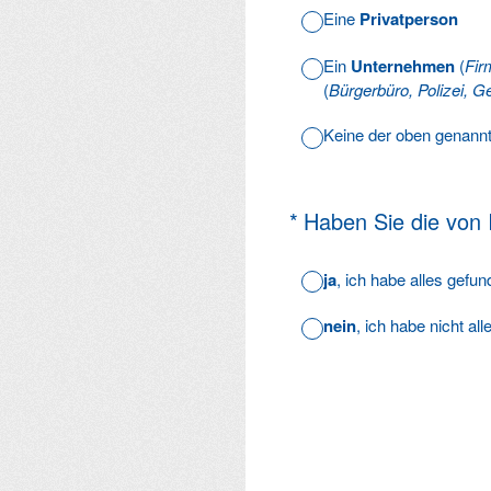
Eine
Privatperson
Ein
Unternehmen
(
Fir
(
Bürgerbüro, Polizei, Ge
Keine der oben genann
(Erforderlich.)
*
Haben Sie die von
ja
, ich habe alles gefu
nein
, ich habe nicht al