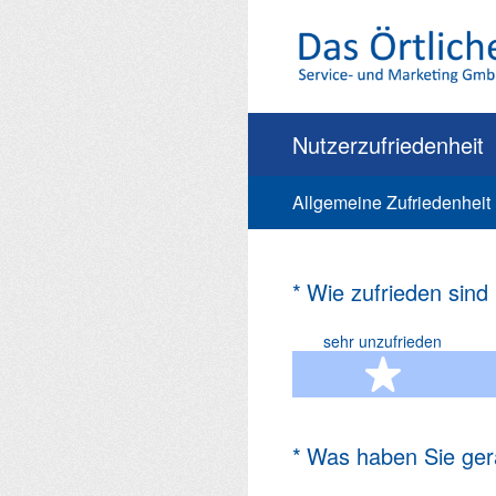
Zum
Inhalt
springen
Nutzerzufriedenheit
Allgemeine Zufriedenheit
(Erforderlich.)
*
Wie zufrieden sind
sehr unzufrieden
1 Ste
(Erforderlich.)
*
Was haben Sie ger