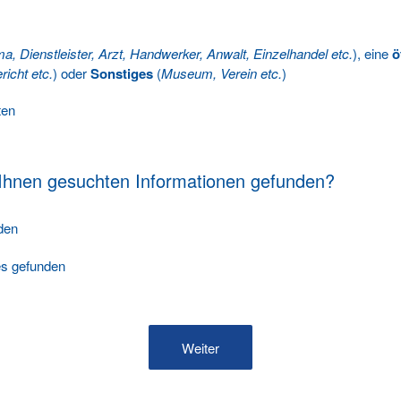
ma, Dienstleister, Arzt, Handwerker, Anwalt, Einzelhandel etc.
), eine
ö
richt etc.
) oder
Sonstiges
(
Museum, Verein etc.
)
ten
 Ihnen gesuchten Informationen gefunden?
nden
les gefunden
Weiter