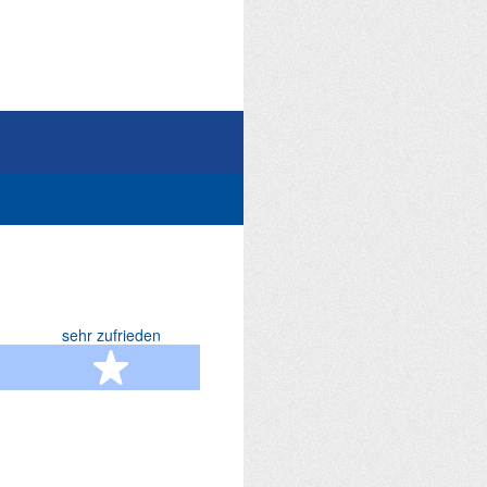
sehr zufrieden
terne
5 Sterne