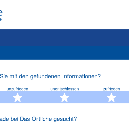
 Sie mit den gefundenen Informationen?
unzufrieden
unentschlossen
zufrieden
rn
2 Sterne
3 Sterne
4 S
ade bei Das Örtliche gesucht?